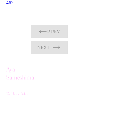
462
PREV
NEXT
Aya
Sameshima
Follow Me
Contact
info@aya-sameshima.com