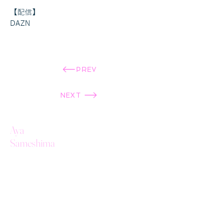
【配信】
DAZN
PREV
NEXT
Aya
Sameshima
Follow Me
Contact
info@aya-sameshima.com